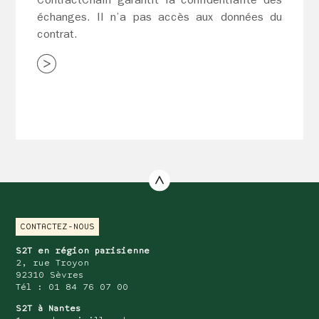
échanges. Il n’a pas accès aux données du
contrat.
CONTACTEZ-NOUS
S2T en région parisienne
2, rue Troyon
92310 Sèvres
Tél : 01 84 76 07 00
S2T à Nantes