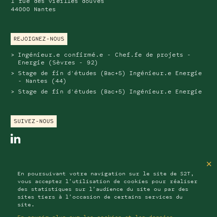
1 rue des vieilles douves
44000 Nantes
REJOIGNEZ-NOUS
Ingénieur.e confirmé.e - Chef.fe de projets -
Energie (Sèvres - 92)
Stage de fin d'études (Bac+5) Ingénieur.e Energie
- Nantes (44)
Stage de fin d'études (Bac+5) Ingénieur.e Energie
SUIVEZ-NOUS
linkedin
SAS au capital de 202 576 euros
×
RCS NANTERRE : B 510 411 200
En poursuivant votre navigation sur le site de S2T,
APE : 7112B
vous acceptez l’utilisation de cookies pour réaliser
des statistiques sur l’audience du site ou par des
sites tiers à l’occasion de certains services du
site.
Mentions légales
Données personnelles