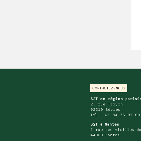
CONTACTEZ-NOUS
S2T en région paris
2, rue Troyon
92310 Sèvres
Tél : 01 84 76 07 00
S2T à Nantes
1 rue des vieilles d
44000 Nantes