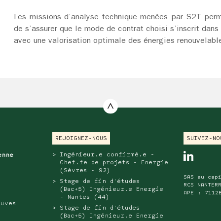
Les missions d’analyse technique menées par S2T perm
de s’assurer que le mode de contrat choisi s’inscrit dans
avec une valorisation optimale des énergies renouvelable
REJOIGNEZ-NOUS
SUIVEZ-NO
Ingénieur.e confirmé.e -
linkedi
ienne
Chef.fe de projets - Energie
(Sèvres - 92)
SAS au cap
Stage de fin d'études
RCS NANTER
(Bac+5) Ingénieur.e Energie
APE : 7112
- Nantes (44)
ouves
Stage de fin d'études
(Bac+5) Ingénieur.e Energie