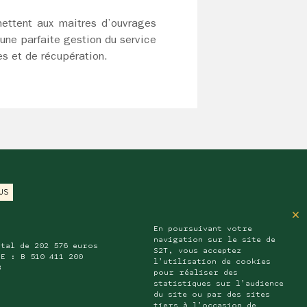
ettent aux maitres d’ouvrages
 une parfaite gestion du service
s et de récupération.
US
×
n
En poursuivant votre
navigation sur le site de
ital de 202 576 euros
S2T, vous acceptez
RE : B 510 411 200
l’utilisation de cookies
B
pour réaliser des
statistiques sur l’audience
du site ou par des sites
tiers à l’occasion de