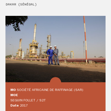
DAKAR (SÉNÉGAL)
MO
SOCIÉTÉ AFRICAINE DE RAFFINAGE (SAR)
MOE
SEGUIN FOLLET / S2T
Date
2017