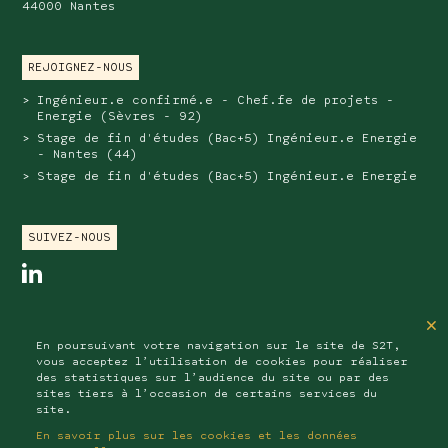
44000 Nantes
REJOIGNEZ-NOUS
Ingénieur.e confirmé.e - Chef.fe de projets -
Energie (Sèvres - 92)
Stage de fin d'études (Bac+5) Ingénieur.e Energie
- Nantes (44)
Stage de fin d'études (Bac+5) Ingénieur.e Energie
SUIVEZ-NOUS
linkedin
SAS au capital de 202 576 euros
×
RCS NANTERRE : B 510 411 200
En poursuivant votre navigation sur le site de S2T,
APE : 7112B
vous acceptez l’utilisation de cookies pour réaliser
des statistiques sur l’audience du site ou par des
sites tiers à l’occasion de certains services du
site.
Mentions légales
Données personnelles
En savoir plus sur les cookies et les données