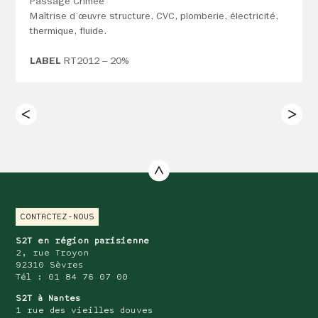
Passage Crimée
Maîtrise d’œuvre structure, CVC, plomberie, électricité,
thermique, fluide.
LABEL
RT2012 – 20%
CONTACTEZ-NOUS
S2T en région parisienne
2, rue Troyon
92310 Sèvres
Tél : 01 84 76 07 00
S2T à Nantes
1 rue des vieilles douves