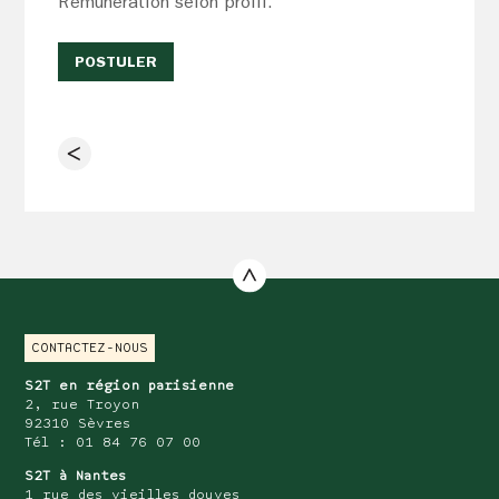
Rémunération selon profil.
POSTULER
CONTACTEZ-NOUS
S2T en région parisienne
2, rue Troyon
92310 Sèvres
Tél : 01 84 76 07 00
S2T à Nantes
1 rue des vieilles douves