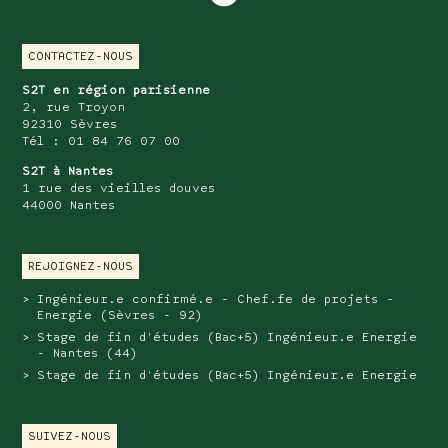
case.
CONTACTEZ-NOUS
S2T en région parisienne
2, rue Troyon
92310 Sèvres
Tél : 01 84 76 07 00
S2T à Nantes
1 rue des vieilles douves
44000 Nantes
REJOIGNEZ-NOUS
Ingénieur.e confirmé.e - Chef.fe de projets -
Energie (Sèvres - 92)
Stage de fin d'études (Bac+5) Ingénieur.e Energie
- Nantes (44)
Stage de fin d'études (Bac+5) Ingénieur.e Energie
SUIVEZ-NOUS