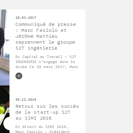
29.03.2017
Communiqué de presse
: Marc Fasiolo et
Jérôme Mathieu
reprennent le groupe
S2T ingénierie
Du Capital au Travail : S2T
INGENIERIE s’engage dans la
durée Ce 29 mars 2017, Marc
Fasiolo et Jérôme Mathieu,
Président et vice-Président
de S2T, accompagnés d’un
premier cercle opérationnel
d’ingénieurs engagés et de
« témoins métiers »
05.12.2016
représentatifs du domaine
Retour sur les succès
de la construction, ont
de la start-up S2T
repris 100 % des titres du
groupe S2T, suite à
au SIMI 2016
En direct du SIMI 2016,
Marc Fasiolo – Président