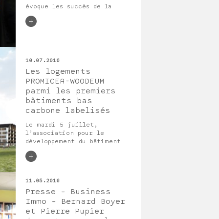
évoque les succès de la
start-up S2T au micro de
Business Immo Live.
10.07.2016
Les logements
PROMICEA-WOODEUM
parmi les premiers
bâtiments bas
carbone labelisés
Le mardi 5 juillet,
l’association pour le
développement du bâtiment
bas carbone (BBCA) a délivré
les quinze premiers labels «
Bâtiment bas carbone » à des
opérations de bureaux et de
11.05.2016
logements collectifs. Les
Presse – Business
logements de l’écoquartier
des Docks à Ris-Orangis,
Immo – Bernard Boyer
quai de la Borde – plus
et Pierre Pupier
grand bâtiment résidentiel