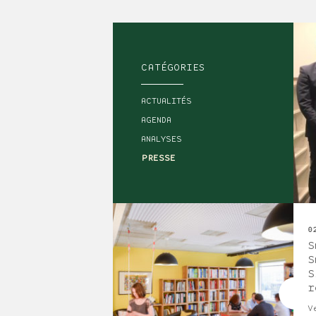
CATÉGORIES
ACTUALITÉS
AGENDA
ANALYSES
PRESSE
0
S
S
S
r
V