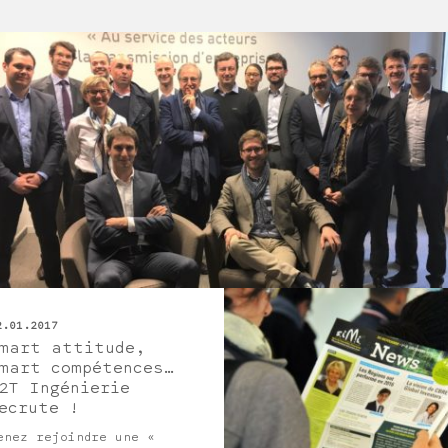
2.01.2017
mart attitude,
mart compétences…
2T Ingénierie
ecrute !
enez rejoindre une «