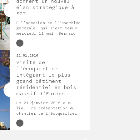
donnent un nouvel
en bois massif d’Europe –
élan stratégique à
S2T
A l’occasion de l’Assemblée
générale, qui s’est tenue
mercredi 11 mai, Bernard
Boyer et Pierre Pupier ont
réorganisé la gouvernance
de S2T dans la cadre de sa
croissance (25% en 2015) et
22.01.2016
de sa stratégie métier
Visite de
d’ingénierie « alternative
l’écoquartier
» alliant compétences en
intégrant le plus
infrastructure énergétique
grand bâtiment
et construction
responsable. Lire l’article
résidentiel en bois
massif d’Europe
Le 21 janvier 2016 a eu
lieu une présentation du
chantier de l’écoquartier
des docks de Ris Orangis –
Quai de la Borde qui verra
sortir de terre le plus
grand bâtiment en bois