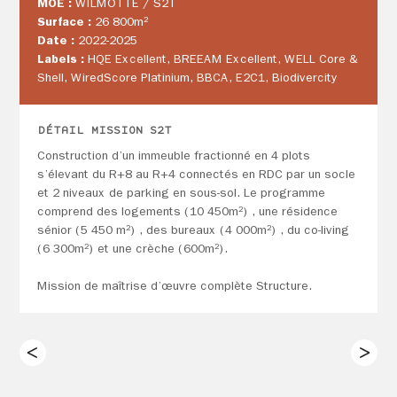
MOE :
WILMOTTE / S2T
Surface :
26 800m²
Date :
2022-2025
Labels :
HQE Excellent, BREEAM Excellent, WELL Core &
Shell, WiredScore Platinium, BBCA, E2C1, Biodivercity
DÉTAIL MISSION S2T
Construction d’un immeuble fractionné en 4 plots
s’élevant du R+8 au R+4 connectés en RDC par un socle
et 2 niveaux de parking en sous-sol. Le programme
comprend des logements (10 450m²) , une résidence
sénior (5 450 m²) , des bureaux (4 000m²) , du co-living
(6 300m²) et une crèche (600m²).
Mission de maîtrise d’œuvre complète Structure.