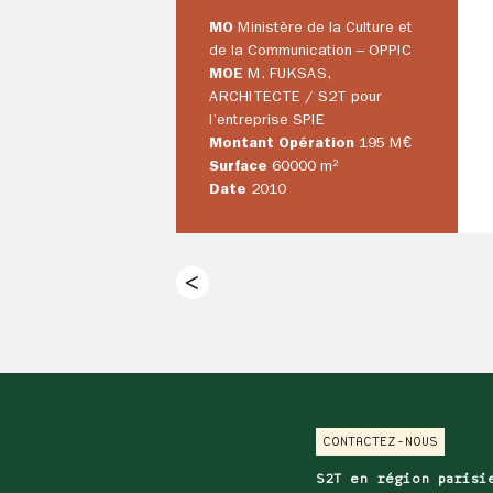
MO
Ministère de la Culture et
de la Communication – OPPIC
MOE
M. FUKSAS,
ARCHITECTE / S2T pour
l’entreprise SPIE
Montant Opération
195 M€
Surface
60000 m²
Date
2010
CONTACTEZ-NOUS
S2T en région paris