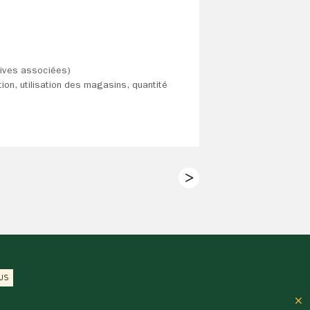
rives associées)
tion, utilisation des magasins, quantité
US
×
n