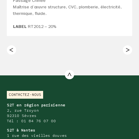
Passage Crimée
Maîtrise d’œuvre structure, CVC, plomberie, électricité,
thermique, fluide.
LABEL
RT2012 – 20%
CONTACTEZ-NOUS
S2T en région parisienne
2, rue Troyon
92310 Sèvres
Tél : 01 84 76 07 00
S2T à Nantes
1 rue des vieilles douves