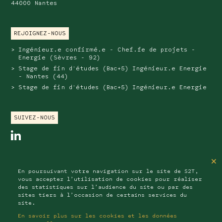
44000 Nantes
REJOIGNEZ-NOUS
Ingénieur.e confirmé.e - Chef.fe de projets -
Energie (Sèvres - 92)
Stage de fin d'études (Bac+5) Ingénieur.e Energie
- Nantes (44)
Stage de fin d'études (Bac+5) Ingénieur.e Energie
SUIVEZ-NOUS
linkedin
SAS au capital de 202 576 euros
×
RCS NANTERRE : B 510 411 200
En poursuivant votre navigation sur le site de S2T,
APE : 7112B
vous acceptez l’utilisation de cookies pour réaliser
des statistiques sur l’audience du site ou par des
sites tiers à l’occasion de certains services du
site.
Mentions légales
Données personnelles
En savoir plus sur les cookies et les données