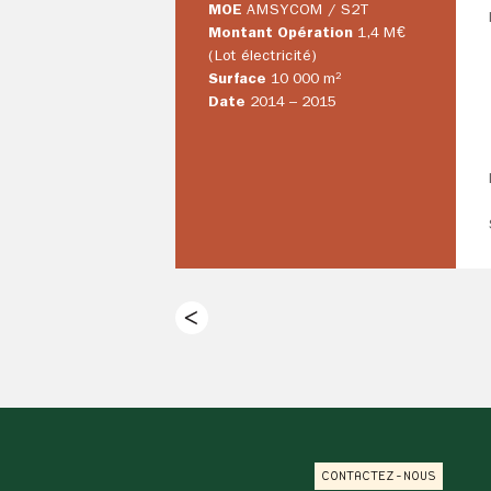
MOE
AMSYCOM / S2T
Montant Opération
1,4 M€
(Lot électricité)
Surface
10 000 m²
Date
2014 – 2015
CONTACTEZ-NOUS