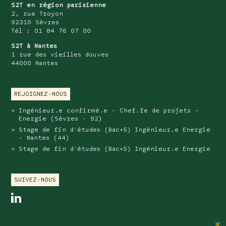
S2T en région parisienne
2, rue Troyon
92310 Sèvres
Tél : 01 84 76 07 00
S2T à Nantes
1 rue des vieilles douves
44000 Nantes
REJOIGNEZ-NOUS
Ingénieur.e confirmé.e - Chef.fe de projets -
Energie (Sèvres - 92)
Stage de fin d'études (Bac+5) Ingénieur.e Energie
- Nantes (44)
Stage de fin d'études (Bac+5) Ingénieur.e Energie
SUIVEZ-NOUS
linkedin
SAS au capital de 202 576 euros
×