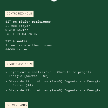
case.
CONTACTEZ-NOUS
S2T en région parisienne
2, rue Troyon
92310 Sèvres
Tél : 01 84 76 07 00
S2T à Nantes
1 rue des vieilles douves
44000 Nantes
REJOIGNEZ-NOUS
Ingénieur.e confirmé.e - Chef.fe de projets -
Energie (Sèvres - 92)
Stage de fin d'études (Bac+5) Ingénieur.e Energie
- Nantes (44)
Stage de fin d'études (Bac+5) Ingénieur.e Energie
SUIVEZ-NOUS